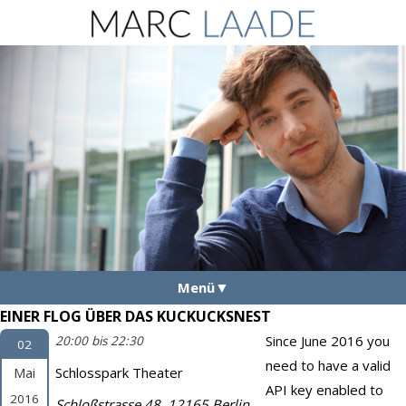
Menü
EINER FLOG ÜBER DAS KUCKUCKSNEST
Aktuelles
Since June 2016 you
20:00 bis 22:30
02
Vita
need to have a valid
Mai
Schlosspark Theater
Fotos
API key enabled to
2016
Schloßstrasse 48, 12165 Berlin