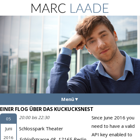
Menü
EINER FLOG ÜBER DAS KUCKUCKSNEST
Aktuelles
Since June 2016 you
20:00 bis 22:30
05
Vita
need to have a valid
Juni
Schlosspark Theater
Fotos
API key enabled to
2016
Schloßstrasse 48, 12165 Berlin