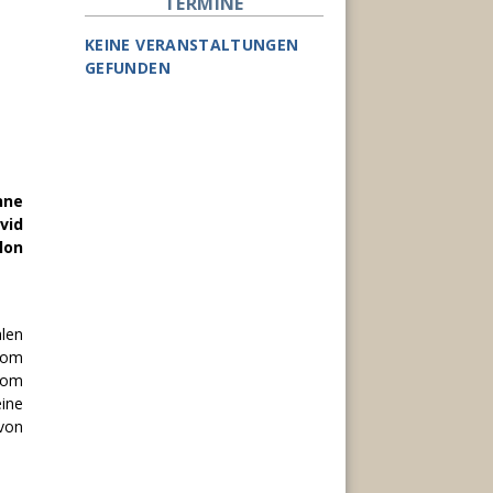
TERMINE
KEINE VERANSTALTUNGEN
GEFUNDEN
nne
vid
lon
alen
vom
 vom
ine
von