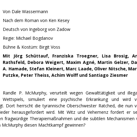
Von Dale Wassermann
Nach dem Roman von Ken Kesey
Deutsch von Ingeborg von Zadow
Regie: Michael Bogdanov
Bühne & Kostüm: Birgit Voss
Mit
Jörg Schüttauf, Franziska Troegner, Lisa Brosig, A
Rathsfeld, Debora Weigert, Maxim Agné, Martin Gelzer, Da
A. Hamade, Stefan Kleinert, Marc Laade, Oliver Nitsche, Mar
Putzke, Peter Theiss, Achim Wolff und Santiago Ziesmer
Randle P. McMurphy, verurteilt wegen Gewalttätigkeit und illeg
Wettspiels, simuliert eine psychische Erkrankung und wird 
legt. Dort herrscht die tyrannische Oberschwester Ratched, die nun
eder herausgefordert wird. Mit Witz und Vehemenz fordert er se
en fragwürdige Therapiemaßnahmen und die subtilen Mechanismen 
nn McMurphy diesen Machtkampf gewinnen?