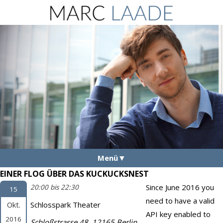
Menü
EINER FLOG ÜBER DAS KUCKUCKSNEST
Aktuelles
Since June 2016 you
20:00 bis 22:30
15
Vita
need to have a valid
Okt.
Schlosspark Theater
Fotos
API key enabled to
2016
Schloßstrasse 48, 12165 Berlin