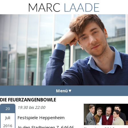
Menü
DIE FEUERZANGENBOWLE
Aktuelles
19:30 bis 22:00
20
Vita
Juli
Festspiele Heppenheim
Fotos
2016
In den Stadtwiesen 7, 64646