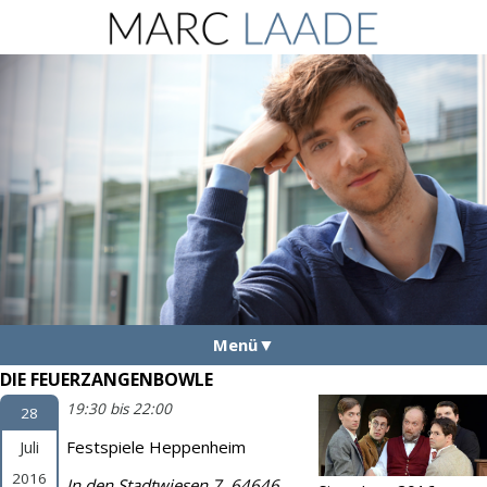
Menü
DIE FEUERZANGENBOWLE
Aktuelles
19:30 bis 22:00
28
Vita
Juli
Festspiele Heppenheim
Fotos
2016
In den Stadtwiesen 7, 64646