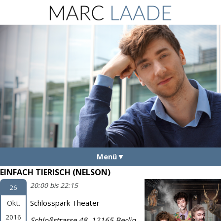
Menü
EINFACH TIERISCH (NELSON)
Aktuelles
20:00 bis 22:15
26
Vita
Okt.
Schlosspark Theater
Fotos
2016
Schloßstrasse 48, 12165 Berlin