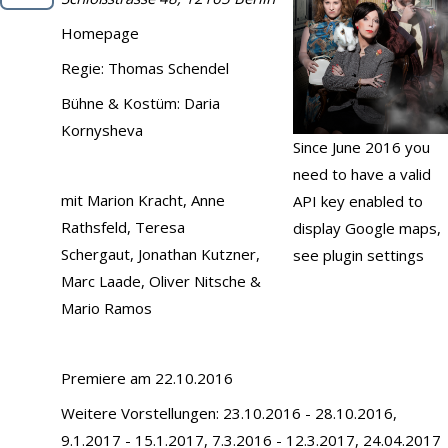
Demo
Homepage
Kontakt
Regie:
Thomas Schendel
Bühne & Kostüm:
Daria
Kornysheva
Since June 2016 you
need to have a valid
mit
Marion Kracht
,
Anne
API key enabled to
Rathsfeld
,
Teresa
display Google maps,
Schergaut
,
Jonathan Kutzner
,
see plugin settings
Marc Laade
,
Oliver Nitsche
&
Mario Ramos
Premiere am 22.10.2016
Weitere Vorstellungen: 23.10.2016 - 28.10.2016,
9.1.2017 - 15.1.2017, 7.3.2016 - 12.3.2017, 24.04.2017