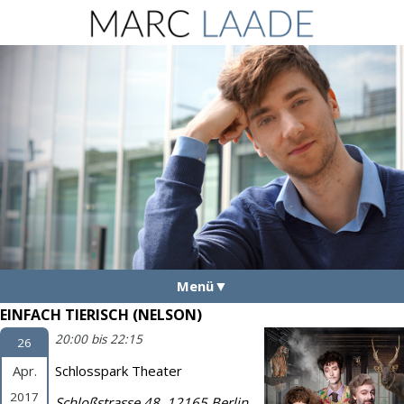
Menü
EINFACH TIERISCH (NELSON)
Aktuelles
20:00 bis 22:15
26
Vita
Apr.
Schlosspark Theater
Fotos
2017
Schloßstrasse 48, 12165 Berlin