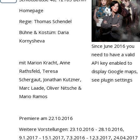
Demo
Homepage
Kontakt
Regie:
Thomas Schendel
Bühne & Kostüm:
Daria
Kornysheva
Since June 2016 you
need to have a valid
mit
Marion Kracht
,
Anne
API key enabled to
Rathsfeld
,
Teresa
display Google maps,
Schergaut
,
Jonathan Kutzner
,
see plugin settings
Marc Laade
,
Oliver Nitsche
&
Mario Ramos
Premiere am 22.10.2016
Weitere Vorstellungen: 23.10.2016 - 28.10.2016,
9.1.2017 - 15.1.2017, 7.3.2016 - 12.3.2017, 24.04.2017