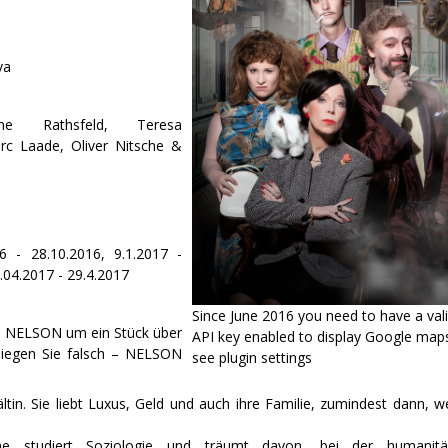
va
ne Rathsfeld
,
Teresa
rc Laade
,
Oliver Nitsche
&
16 - 28.10.2016, 9.1.2017 -
4.04.2017 - 29.4.2017
Since June 2016 you need to have a val
ei NELSON um ein Stück über
API key enabled to display Google map
liegen Sie falsch – NELSON
see plugin settings
ältin. Sie liebt Luxus, Geld und auch ihre Familie, zumindest dann, 
tine studiert Soziologie und träumt davon, bei der humanitä