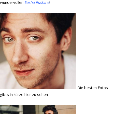
wundervollen
Sasha Ilushina
!
Demo
Kontakt
Die besten Fotos
gibts in kürze hier zu sehen.